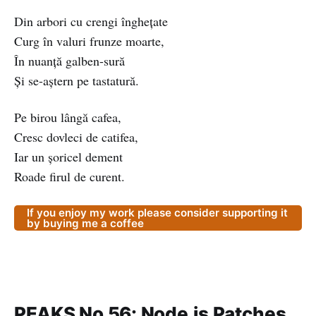
Din arbori cu crengi înghețate
Curg în valuri frunze moarte,
În nuanță galben-sură
Și se-aștern pe tastatură.
Pe birou lângă cafea,
Cresc dovleci de catifea,
Iar un șoricel dement
Roade firul de curent.
If you enjoy my work please consider supporting it
by buying me a coffee
PEAKS No 56: Node.js Patches,