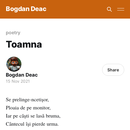
Bogdan Deac
poetry
Toamna
Share
Bogdan Deac
15 Nov 2021
Se prelinge-ncetișor,
Ploaia de pe monitor,
Iar pe căști se lasă bruma,
Cântecul își pierde urma.